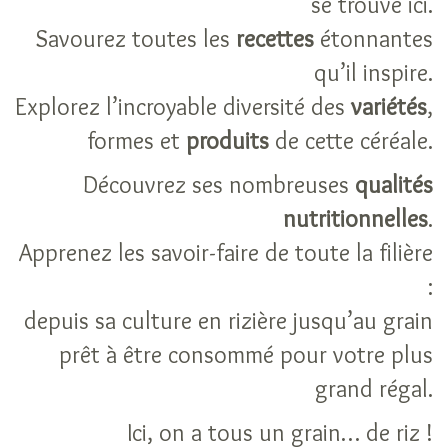
se trouve ici.
son
grain
Savourez toutes les
recettes
étonnantes
de
qu’il inspire.
riz
Idées
Explorez l’incroyable diversité des
variétés
,
recettes
formes et
produits
de cette céréale.
de
riz
Découvrez ses nombreuses
qualités
Le
nutritionnelles
.
riz
anti-
Apprenez les savoir-faire de toute la filière
gaspi
:
Nutrition
La
depuis sa culture en rizière jusqu’au grain
filière
prêt à être consommé pour votre plus
L’histoire
grand régal.
du
riz
Ici, on a tous un grain… de riz !
La