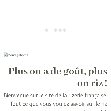
riz
Les
niveaux
d’élaboration
du
riz
Cuisiner
son
riz
Les
modes
Plus on a de goût, plus
de
cuisson
on riz !
du
riz
A
Bienvenue sur le site de la rizerie française.
chaque
Tout ce que vous voulez savoir sur le riz
recette